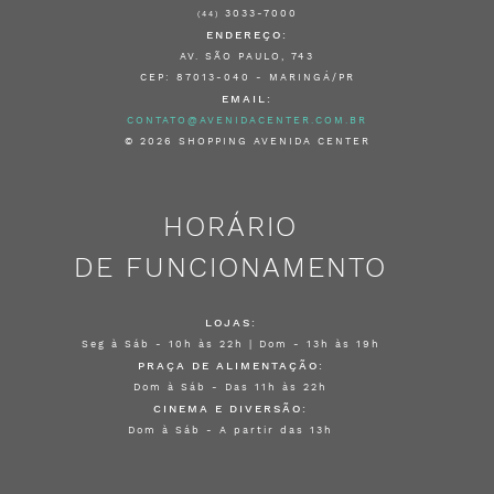
3033-7000
(44)
ENDEREÇO:
AV. SÃO PAULO, 743
CEP: 87013-040 - MARINGÁ/PR
EMAIL:
CONTATO@AVENIDACENTER.COM.BR
© 2026 SHOPPING AVENIDA CENTER
HORÁRIO
DE FUNCIONAMENTO
LOJAS:
Seg à Sáb - 10h às 22h | Dom - 13h às 19h
PRAÇA DE ALIMENTAÇÃO:
Dom à Sáb - Das 11h às 22h
CINEMA E DIVERSÃO:
Dom à Sáb - A partir das 13h