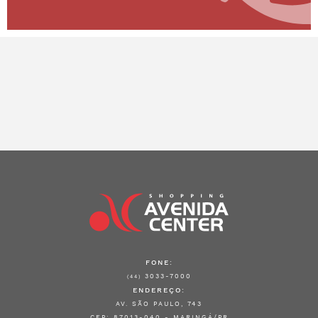
FONE:
3033-7000
(44)
ENDEREÇO:
AV. SÃO PAULO, 743
CEP: 87013-040 - MARINGÁ/PR