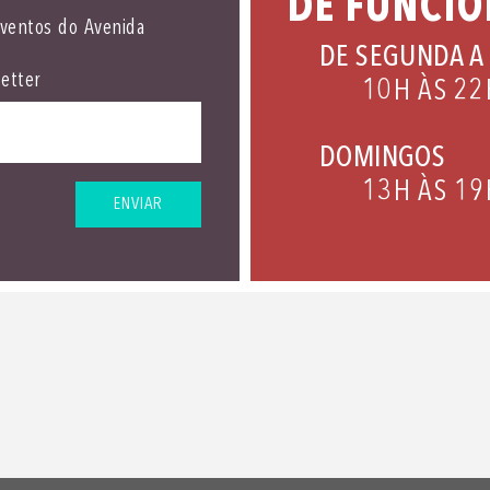
DE FUNCI
eventos do Avenida
DE SEGUNDA A
etter
10H ÀS 22
DOMINGOS
13H ÀS 19
ENVIAR