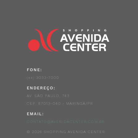
FONE:
3033-7000
(44)
ENDEREÇO:
AV. SÃO PAULO, 743
CEP: 87013-040 - MARINGÁ/PR
EMAIL:
CONTATO@AVENIDACENTER.COM.BR
© 2026 SHOPPING AVENIDA CENTER