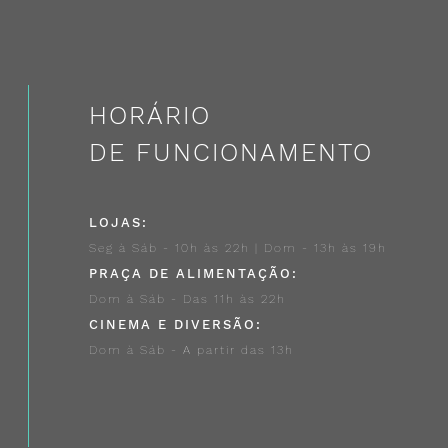
HORÁRIO
DE FUNCIONAMENTO
LOJAS:
Seg à Sáb - 10h às 22h | Dom - 13h às 19h
PRAÇA DE ALIMENTAÇÃO:
Dom à Sáb - Das 11h às 22h
CINEMA E DIVERSÃO:
Dom à Sáb - A partir das 13h