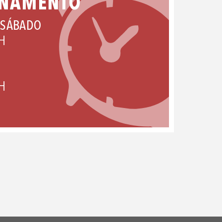
ONAMENTO
 SÁBADO
H
H