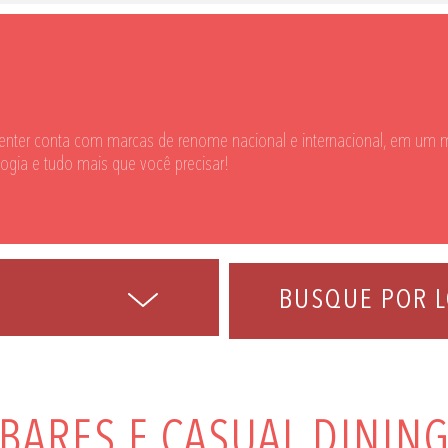
enter conta com marcas de renome nacional e internacional, em um m
logia e tudo mais que você precisar!
BUSQUE POR L
BARES E CASUAL DININ