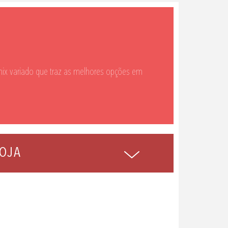
ix variado que traz as melhores opções em
OJA
G