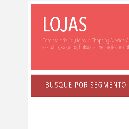
LOJAS
Com mais de 160 lojas, o Shopping Avenida C
vestuário, calçados, bolsas, alimentação, tecno