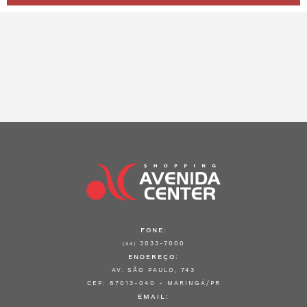
FONE:
3033-7000
(44)
ENDEREÇO:
AV. SÃO PAULO, 743
CEP: 87013-040 - MARINGÁ/PR
EMAIL: