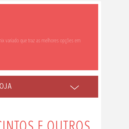
ix variado que traz as melhores opções em
OJA
CINTOS E OUTROS