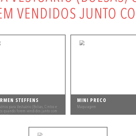
M VENDIDOS JUNTO CO
RMEN STEFFENS
MINI PRECO
sórios para Vestuário (Bolsas, Cintos e
Maquiagem
ros quando forem vendidos junto com
uário)