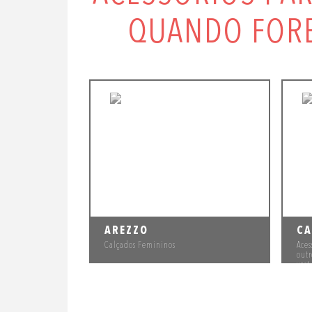
QUANDO FORE
AREZZO
CA
Calçados Femininos
Aces
out
vest