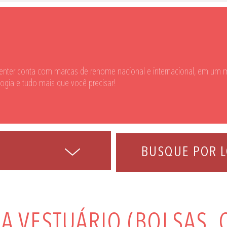
enter conta com marcas de renome nacional e internacional, em um m
logia e tudo mais que você precisar!
BUSQUE POR L
A VESTUÁRIO (BOLSAS, 