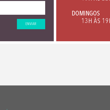
DOMINGOS
13H ÀS 19
ENVIAR