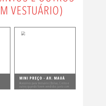
M VESTUÁRIO)
MINI PREÇO - AV. MAUÁ
Acessórios para Vestuário (Bolsas, Cintos e
outros quando forem vendidos junto com
vestuário)