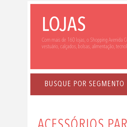
LOJAS
Com mais de 160 lojas, o Shopping Avenida C
vestuário, calçados, bolsas, alimentação, tecno
ACESSÓRIOS PAR