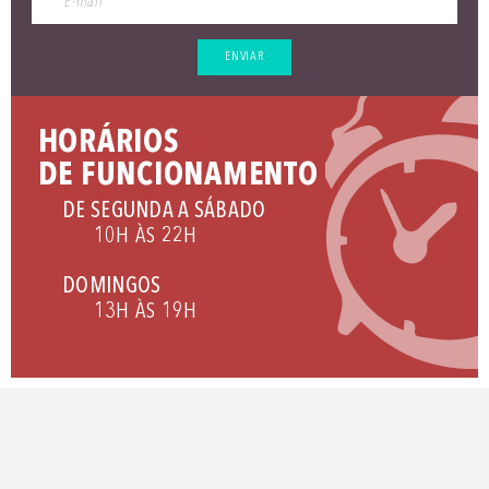
ENVIAR
HORÁRIOS
DE FUNCIONAMENTO
DE SEGUNDA A SÁBADO
10H ÀS 22H
DOMINGOS
13H ÀS 19H