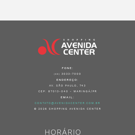
FONE:
3033-7000
(44)
ENDEREÇO:
AV. SÃO PAULO, 743
CEP: 87013-040 - MARINGÁ/PR
EMAIL:
CONTATO@AVENIDACENTER.COM.BR
© 2026 SHOPPING AVENIDA CENTER
HORÁRIO