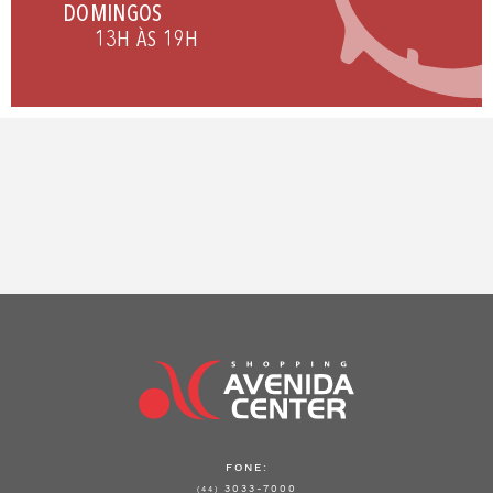
DOMINGOS
13H ÀS 19H
FONE:
3033-7000
(44)