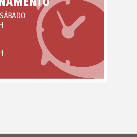
ONAMENTO
 SÁBADO
H
H