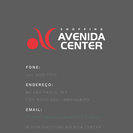
FONE:
3033-7000
(44)
ENDEREÇO:
AV. SÃO PAULO, 743
CEP: 87013-040 - MARINGÁ/PR
EMAIL:
CONTATO@AVENIDACENTER.COM.BR
© 2026 SHOPPING AVENIDA CENTER