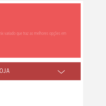
ix variado que traz as melhores opções em
OJA