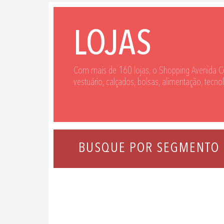
LOJAS
Com mais de 160 lojas, o Shopping Avenida C
vestuário, calçados, bolsas, alimentação, tecno