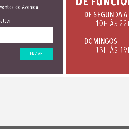
DE FUNCI
eventos do Avenida
DE SEGUNDA A
etter
10H ÀS 22
DOMINGOS
13H ÀS 19
ENVIAR