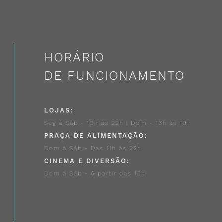
HORÁRIO
DE FUNCIONAMENTO
LOJAS:
Seg à Sáb - 10h às 22h | Dom - 13h às 19h
PRAÇA DE ALIMENTAÇÃO:
Dom à Sáb - Das 11h às 22h
CINEMA E DIVERSÃO:
Dom à Sáb - A partir das 13h