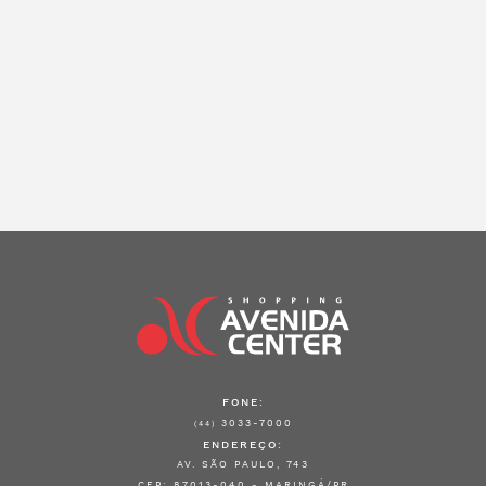
FONE:
3033-7000
(44)
ENDEREÇO:
AV. SÃO PAULO, 743
CEP: 87013-040 - MARINGÁ/PR