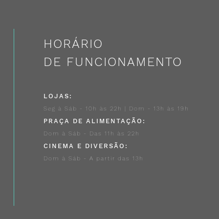
HORÁRIO
DE FUNCIONAMENTO
LOJAS:
Seg à Sáb - 10h às 22h | Dom - 13h às 19h
PRAÇA DE ALIMENTAÇÃO:
Dom à Sáb - Das 11h às 22h
CINEMA E DIVERSÃO:
Dom à Sáb - A partir das 13h