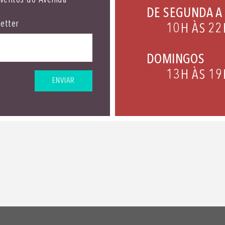
eventos do Avenida
DE SEGUNDA A
etter
10H ÀS 22
DOMINGOS
13H ÀS 19
ENVIAR