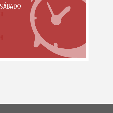
 SÁBADO
H
H