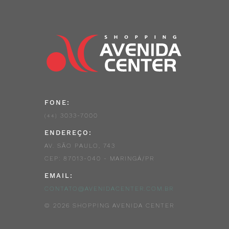
FONE:
3033-7000
(44)
ENDEREÇO:
AV. SÃO PAULO, 743
CEP: 87013-040 - MARINGÁ/PR
EMAIL:
CONTATO@AVENIDACENTER.COM.BR
© 2026 SHOPPING AVENIDA CENTER