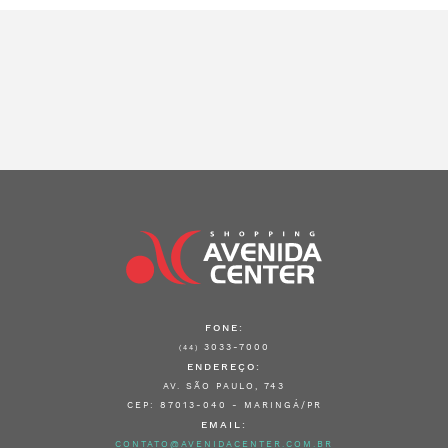
FONE:
3033-7000
(44)
ENDEREÇO:
AV. SÃO PAULO, 743
CEP: 87013-040 - MARINGÁ/PR
EMAIL:
CONTATO@AVENIDACENTER.COM.BR