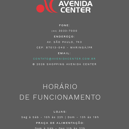
FONE:
3033-7000
(44)
ENDEREÇO:
AV. SÃO PAULO, 743
CEP: 87013-040 - MARINGÁ/PR
EMAIL:
CONTATO@AVENIDACENTER.COM.BR
© 2026 SHOPPING AVENIDA CENTER
HORÁRIO
DE FUNCIONAMENTO
LOJAS:
Seg à Sáb - 10h às 22h | Dom - 13h às 19h
PRAÇA DE ALIMENTAÇÃO:
Dom à Sáb - Das 11h às 22h