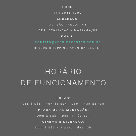
FONE:
3033-7000
(44)
ENDEREÇO:
AV. SÃO PAULO, 743
CEP: 87013-040 - MARINGÁ/PR
EMAIL:
CONTATO@AVENIDACENTER.COM.BR
© 2026 SHOPPING AVENIDA CENTER
HORÁRIO
DE FUNCIONAMENTO
LOJAS:
Seg à Sáb - 10h às 22h | Dom - 13h às 19h
PRAÇA DE ALIMENTAÇÃO:
Dom à Sáb - Das 11h às 22h
CINEMA E DIVERSÃO:
Dom à Sáb - A partir das 13h