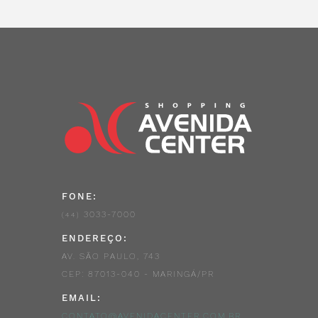
FONE:
3033-7000
(44)
ENDEREÇO:
AV. SÃO PAULO, 743
CEP: 87013-040 - MARINGÁ/PR
EMAIL:
CONTATO@AVENIDACENTER.COM.BR