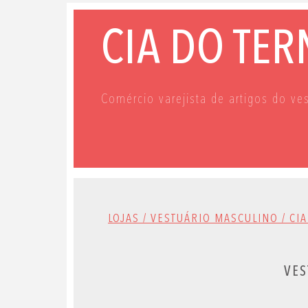
CIA DO TE
Comércio varejista de artigos do ve
LOJAS / VESTUÁRIO MASCULINO / CI
VES