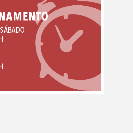
ONAMENTO
 SÁBADO
H
H