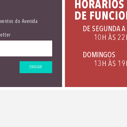
HORÁRIOS
DE FUNCI
eventos do Avenida
DE SEGUNDA A
etter
10H ÀS 22
DOMINGOS
13H ÀS 19
ENVIAR