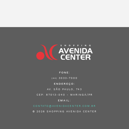
FONE:
3033-7000
(44)
ENDEREÇO:
AV. SÃO PAULO, 743
CEP: 87013-040 - MARINGÁ/PR
EMAIL:
CONTATO@AVENIDACENTER.COM.BR
© 2026 SHOPPING AVENIDA CENTER