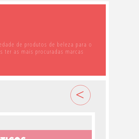
edade de produtos de beleza para o
os ter as mais procuradas marcas
<