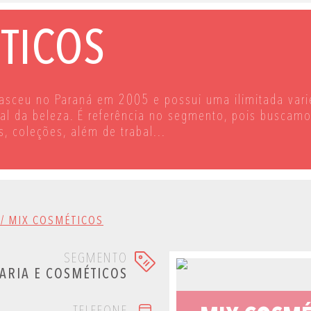
TICOS
asceu no Paraná em 2005 e possui uma ilimitada vari
nal da beleza. É referência no segmento, pois buscam
, coleções, além de trabal...
 / MIX COSMÉTICOS
SEGMENTO
ARIA E COSMÉTICOS