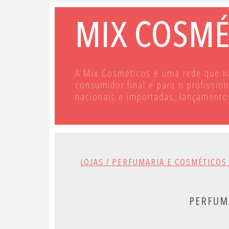
MIX COSMÉ
A Mix Cosméticos é uma rede que n
consumidor final e para o profissio
nacionais e importadas, lançamentos
LOJAS / PERFUMARIA E COSMÉTICOS
PERFUM