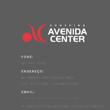
FONE:
3411-8300
(67)
ENDEREÇO:
AV. MARCELINO PÍRES Nº 3600
CEP: 87013-040 - DOURADOS/MS
EMAIL:
CONTATO@AVENIDACENTER.COM
© 2026 SHOPPING AVENIDA CENTER DOURADOS