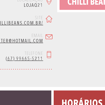
LOCALIZAÇÃO
CHILLI BEA
LOJAQ21
SITE
LLIBEANS.COM.BR/
EMAIL
NTER@HOTMAIL.COM
TELEFONE
(67) 99665-5211
HORÁRIOS