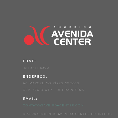
FONE:
3411-8300
(67)
ENDEREÇO:
AV. MARCELINO PÍRES Nº 3600
CEP: 87013-040 - DOURADOS/MS
EMAIL:
CONTATO@AVENIDACENTER.COM
© 2026 SHOPPING AVENIDA CENTER DOURADOS