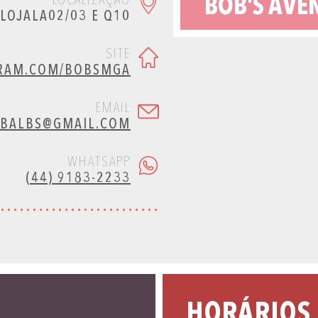
LOCALIZAÇÃO
BOB'S AVE
LOJALA02/03 E Q10
SITE
RAM.COM/BOBSMGA
EMAIL
.BALBS@GMAIL.COM
WHATSAPP
(44) 9183-2233
HORÁRIOS